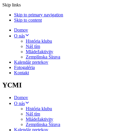
Skip links
Skip to primary navigation
Skip to content
Domov
O nás
História klubu
Náš tím
Mládež
aktivity
Zemplínska Šírava
Kalendár pretekov
Fotogaléria
Kontakt
YCMI
Domov
O nás
História klubu
Náš tím
Mládež
aktivity
Zemplínska Šírava
Kalendár pretekov