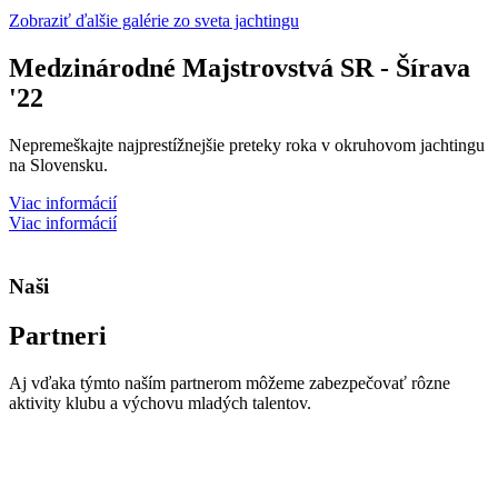
Zobraziť ďalšie galérie zo sveta jachtingu
Medzinárodné Majstrovstvá SR - Šírava
'22
Nepremeškajte najprestížnejšie preteky roka v okruhovom jachtingu
na Slovensku.
Viac informácií
Viac informácií
Naši
Partneri
Aj vďaka týmto naším partnerom môžeme zabezpečovať rôzne
aktivity klubu a výchovu mladých talentov.