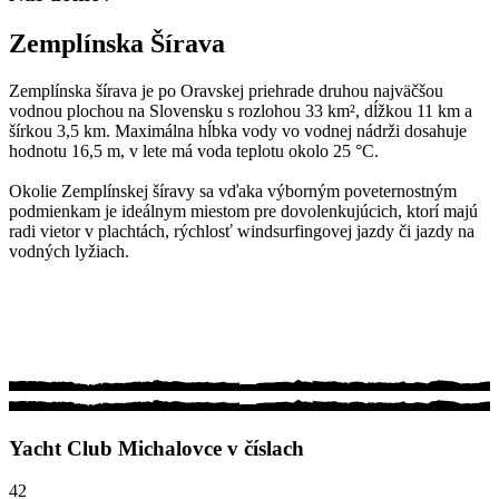
Zemplínska Šírava
Zemplínska šírava je po Oravskej priehrade druhou najväčšou
vodnou plochou na Slovensku s rozlohou 33 km², dĺžkou 11 km a
šírkou 3,5 km. Maximálna hĺbka vody vo vodnej nádrži dosahuje
hodnotu 16,5 m, v lete má voda teplotu okolo 25 °C.
Okolie Zemplínskej šíravy sa vďaka výborným poveternostným
podmienkam je ideálnym miestom pre dovolenkujúcich, ktorí majú
radi vietor v plachtách, rýchlosť windsurfingovej jazdy či jazdy na
vodných lyžiach.
Yacht Club Michalovce v číslach
42